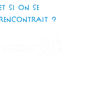
ET SI ON SE
RENCONTRAIT ?
Téléphone
: 06 85 82 97 94
Email
:
delesquestelle@gmail.com