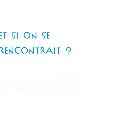
ET SI ON SE
RENCONTRAIT ?
Téléphone
: 06 85 82 97 94